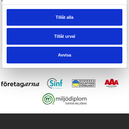
Bygel:
Antal:
Tillåt alla
605kr
KÖP
Tillåt urval
BESTÄLLNINGSVARA, LEVERANS 1-2 VECKOR
Avvisa
En extra hörnstolpe kan behövas vid bruten vinkel på
balkongen, eller vid rundat hörn för att följa rundningen.